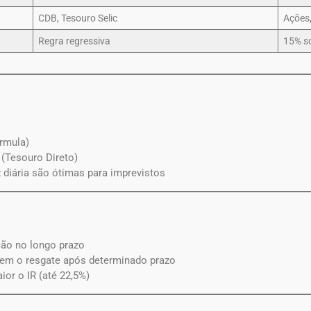
CDB, Tesouro Selic
Ações,
Regra regressiva
15% so
rmula)
r (Tesouro Direto)
 diária são ótimas para imprevistos
ação no longo prazo
em o resgate após determinado prazo
or o IR (até 22,5%)