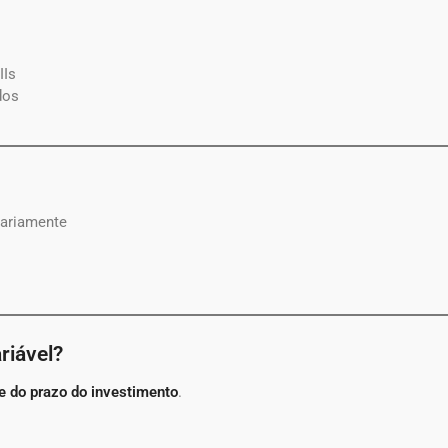
IIs
dos
ariamente
riável?
 e do prazo do investimento
.