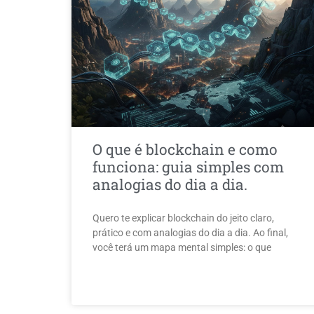
O que é blockchain e como
funciona: guia simples com
analogias do dia a dia.
Quero te explicar blockchain do jeito claro,
prático e com analogias do dia a dia. Ao final,
você terá um mapa mental simples: o que