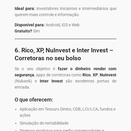
Ideal para:
investidores iniciantes e intermediários que
querem mais controle e informação.
Disponível para:
Android, iOS e Web
Gratuito?
Sim
6.
Rico, XP, NuInvest e Inter Invest
–
Corretoras no seu bolso
Se o seu objetivo é
fazer o dinheiro render com
segurança
, apps de corretoras como
Rico
,
XP
,
NuInvest
(Nubank) e
Inter Invest
são excelentes portas de
entrada.
O que oferecem:
Aplicação em Tesouro Direto, CDB, LCI/LCA, fundos e
ações
Simulação de rentabilidade
Diversos produtos para perfis conservadores e