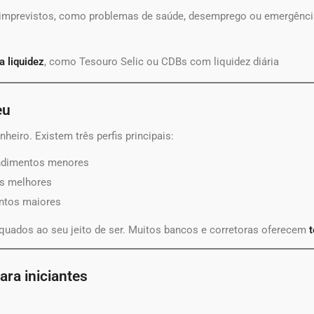
 imprevistos, como problemas de saúde, desemprego ou emergência
a liquidez
, como Tesouro Selic ou CDBs com liquidez diária
eu
heiro. Existem três perfis principais:
ndimentos menores
os melhores
entos maiores
equados ao seu jeito de ser. Muitos bancos e corretoras oferecem
t
ara iniciantes