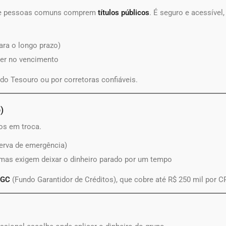
que pessoas comuns comprem
títulos públicos
. É seguro e acessível
ara o longo prazo)
ber no vencimento
do Tesouro ou por corretoras confiáveis.
)
os em troca.
serva de emergência)
as exigem deixar o dinheiro parado por um tempo
FGC
(Fundo Garantidor de Créditos), que cobre até R$ 250 mil por CP