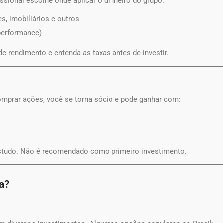
ssional escolhe onde aplicar o dinheiro do grupo.
s, imobiliários e outros
 performance)
 de rendimento e entenda as taxas antes de investir.
omprar ações, você se torna sócio e pode ganhar com:
 estudo. Não é recomendado como primeiro investimento.
a?