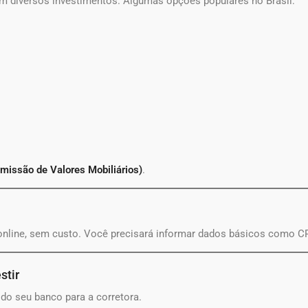
m diversos investimentos. Algumas opções populares no Brasil:
issão de Valores Mobiliários)
.
 online, sem custo. Você precisará informar dados básicos como C
stir
x do seu banco para a corretora.