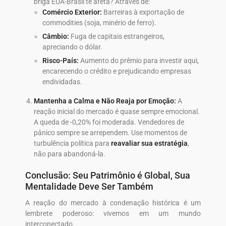
briga EUA-Brasil te afeta? Através de:
Comércio Exterior:
Barreiras à exportação de
commodities (soja, minério de ferro).
Câmbio:
Fuga de capitais estrangeiros,
apreciando o dólar.
Risco-País:
Aumento do prêmio para investir aqui,
encarecendo o crédito e prejudicando empresas
endividadas.
Mantenha a Calma e Não Reaja por Emoção:
A
reação inicial do mercado é quase sempre emocional.
A queda de -0,20% foi moderada. Vendedores de
pânico sempre se arrependem. Use momentos de
turbulência política para
reavaliar sua estratégia
,
não para abandoná-la.
Conclusão: Seu Patrimônio é Global, Sua
Mentalidade Deve Ser Também
A reação do mercado à condenação histórica é um
lembrete poderoso: vivemos em um mundo
interconectado.