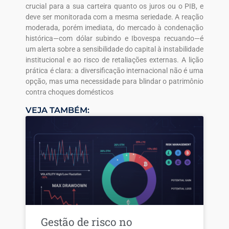
crucial para a sua carteira quanto os juros ou o PIB, e
deve ser monitorada com a mesma seriedade. A reação
moderada, porém imediata, do mercado à condenação
histórica—com dólar subindo e Ibovespa recuando—é
um alerta sobre a sensibilidade do capital à instabilidade
institucional e ao risco de retaliações externas. A lição
prática é clara: a diversificação internacional não é uma
opção, mas uma necessidade para blindar o patrimônio
contra choques domésticos
VEJA TAMBÉM:
Gestão de risco no