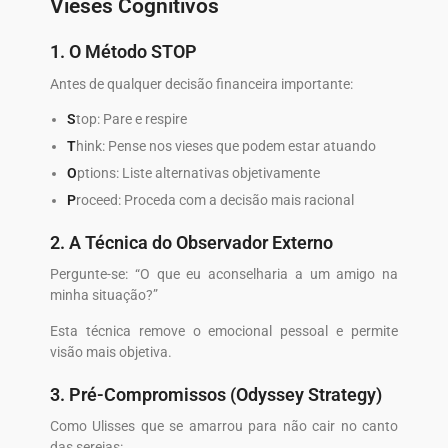
Vieses Cognitivos
1. O Método STOP
Antes de qualquer decisão financeira importante:
S
top: Pare e respire
T
hink: Pense nos vieses que podem estar atuando
O
ptions: Liste alternativas objetivamente
P
roceed: Proceda com a decisão mais racional
2. A Técnica do Observador Externo
Pergunte-se: “O que eu aconselharia a um amigo na
minha situação?”
Esta técnica remove o emocional pessoal e permite
visão mais objetiva.
3. Pré-Compromissos (Odyssey Strategy)
Como Ulisses que se amarrou para não cair no canto
das sereias: