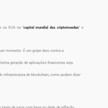
ar os EUA na “
capital mundial das criptomoedas
” e
lquer momento. É um golpe duro contra a
óxima geração de aplicações financeiras seja
o infraestrutura de blockchain, como podem dizer
taxas de juros com base no dado de inflação