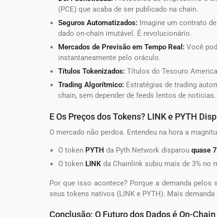
(PCE) que acaba de ser publicado na chain.
Seguros Automatizados:
Imagine um contrato de
dado on-chain imutável. É revolucionário.
Mercados de Previsão em Tempo Real:
Você pode
instantaneamente pelo oráculo.
Títulos Tokenizados:
Títulos do Tesouro America
Trading Algorítmico:
Estratégias de trading aut
chain, sem depender de feeds lentos de notícias.
E Os Preços dos Tokens? LINK e PYTH Dis
O mercado não perdoa. Entendeu na hora a magnitud
O token
PYTH
da Pyth Network disparou
quase 
O token
LINK
da Chainlink subiu mais de 3% no 
Por que isso acontece? Porque a demanda pelos s
seus tokens nativos (LINK e PYTH). Mais demanda 
Conclusão: O Futuro dos Dados é On-Chain