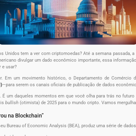
dos Unidos tem a ver com criptomoedas? Até a semana passada, a r
americano divulgar um dado econômico importante, essa informação
r e usar?
er. Em um movimento histórico, o Departamento de Comércio 
)
—para serem os canais oficiais de publicação de dados econômico
É um daqueles momentos em que você olha para trás no futuro e d
ais
bullish
(otimista) de 2025 para o mundo cripto. Vamos mergulha
ou na Blockchain”
 seu Bureau of Economic Analysis (BEA), produz uma série de dado