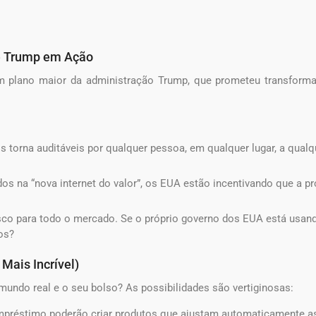
de Trump em Ação
m plano maior da administração Trump, que prometeu transform
s torna auditáveis ​​por qualquer pessoa, em qualquer lugar, a qua
s na “nova internet do valor”, os EUA estão incentivando que a pr
sco para todo o mercado. Se o próprio governo dos EUA está usand
os?
 Mais Incrível)
mundo real e o seu bolso? As possibilidades são vertiginosas:
préstimo poderão criar produtos que ajustam automaticamente as 