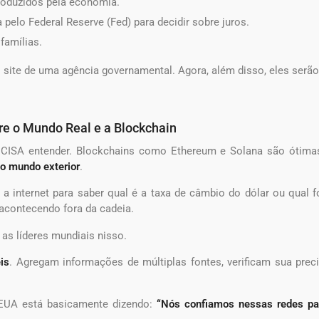
roduzidos pela economia.
pelo Federal Reserve (Fed) para decidir sobre juros.
amílias.
site de uma agência governamental. Agora, além disso, eles serã
tre o Mundo Real e a Blockchain
CISA entender. Blockchains como Ethereum e Solana são ótimas 
o mundo exterior
.
 internet para saber qual é a taxa de câmbio do dólar ou qual fo
 acontecendo fora da cadeia.
o as líderes mundiais nisso.
is
. Agregam informações de múltiplas fontes, verificam sua prec
 EUA está basicamente dizendo:
“Nós confiamos nessas redes pa