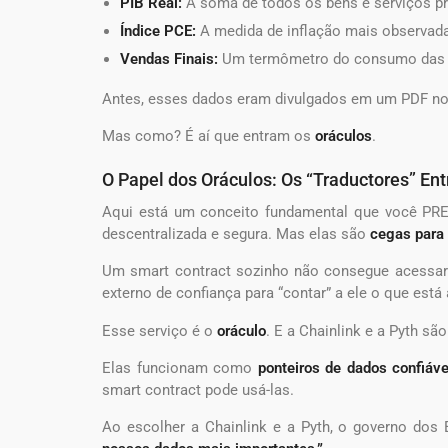
PIB Real:
A soma de todos os bens e serviços p
Índice PCE:
A medida de inflação mais observada 
Vendas Finais:
Um termômetro do consumo das f
Antes, esses dados eram divulgados em um PDF no 
Mas como? É aí que entram os
oráculos
.
O Papel dos Oráculos: Os “Traductores” En
Aqui está um conceito fundamental que você PRE
descentralizada e segura. Mas elas são
cegas para 
Um smart contract sozinho não consegue acessar a
externo de confiança para “contar” a ele o que está
Esse serviço é o
oráculo
. E a Chainlink e a Pyth sã
Elas funcionam como
ponteiros de dados confiáve
smart contract pode usá-las.
Ao escolher a Chainlink e a Pyth, o governo dos