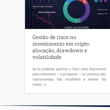
Gestão de risco no
investimento em cripto:
alocação, drawdown e
volatilidade
Se eu pudesse apontar o fator mais importante
para sobreviver — e prosperar — no universo das
criptomoedas, não escolheria a moeda “da
moda”, a