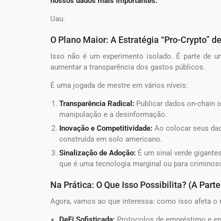
nossos dados mais importantes.”
Uau.
O Plano Maior: A Estratégia “Pro-Crypto” 
Isso não é um experimento isolado. É parte de u
aumentar a transparência dos gastos públicos.
É uma jogada de mestre em vários níveis:
Transparência Radical:
Publicar dados on-chain o
manipulação e a desinformação.
Inovação e Competitividade:
Ao colocar seus dado
construída em solo americano.
Sinalização de Adoção:
É um sinal verde gigante
que é uma tecnologia marginal ou para criminos
Na Prática: O Que Isso Possibilita? (A Parte
Agora, vamos ao que interessa: como isso afeta o 
DeFi Sofisticada:
Protocolos de empréstimo e em