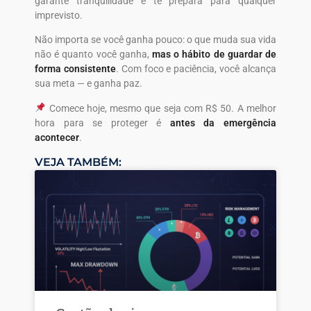
garante tranquilidade e te prepara para qualquer
imprevisto.
Não importa se você ganha pouco: o que muda sua vida
não é quanto você ganha,
mas o hábito de guardar de
forma consistente
. Com foco e paciência, você alcança
sua meta — e ganha paz.
Comece hoje, mesmo que seja com R$ 50. A melhor
hora para se proteger é
antes da emergência
acontecer
.
VEJA TAMBÉM: