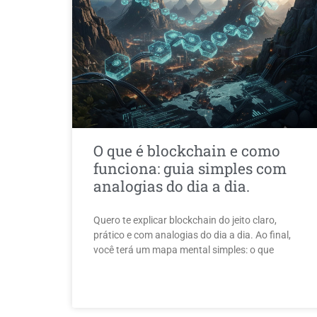
O que é blockchain e como
funciona: guia simples com
analogias do dia a dia.
Quero te explicar blockchain do jeito claro,
prático e com analogias do dia a dia. Ao final,
você terá um mapa mental simples: o que