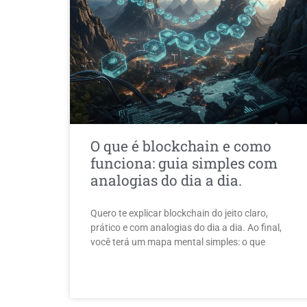
O que é blockchain e como
funciona: guia simples com
analogias do dia a dia.
Quero te explicar blockchain do jeito claro,
prático e com analogias do dia a dia. Ao final,
você terá um mapa mental simples: o que