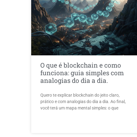
O que é blockchain e como
funciona: guia simples com
analogias do dia a dia.
Quero te explicar blockchain do jeito claro,
prático e com analogias do dia a dia. Ao final,
você terá um mapa mental simples: o que