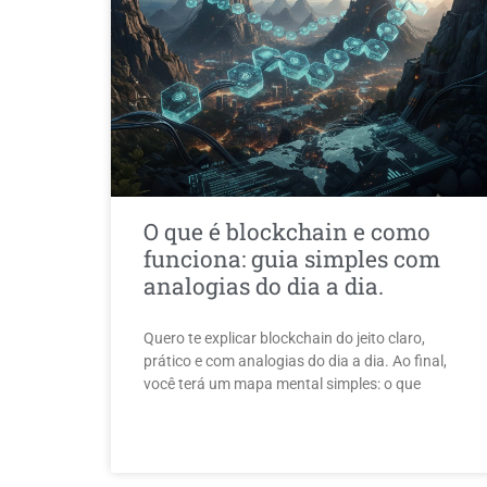
O que é blockchain e como
funciona: guia simples com
analogias do dia a dia.
Quero te explicar blockchain do jeito claro,
prático e com analogias do dia a dia. Ao final,
você terá um mapa mental simples: o que