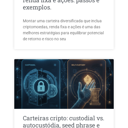
renda fixa e ações: passos e
exemplos.
Montar uma carteira diversificada que inclua
criptomoedas, renda fixa e ações é uma das
melhores estratégias para equilibrar potencial
de retorno e risco no seu
Carteiras cripto: custodial vs.
autocustódia, seed phrase e