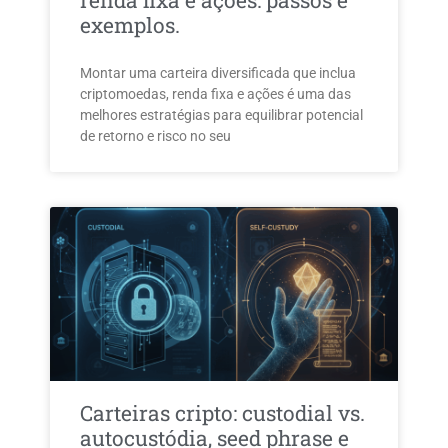
renda fixa e ações: passos e
exemplos.
Montar uma carteira diversificada que inclua
criptomoedas, renda fixa e ações é uma das
melhores estratégias para equilibrar potencial
de retorno e risco no seu
Carteiras cripto: custodial vs.
autocustódia, seed phrase e