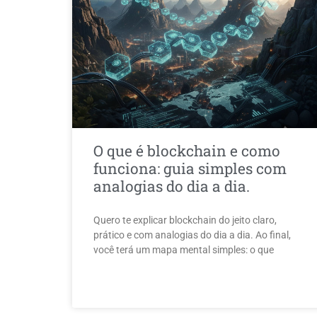
O que é blockchain e como
funciona: guia simples com
analogias do dia a dia.
Quero te explicar blockchain do jeito claro,
prático e com analogias do dia a dia. Ao final,
você terá um mapa mental simples: o que