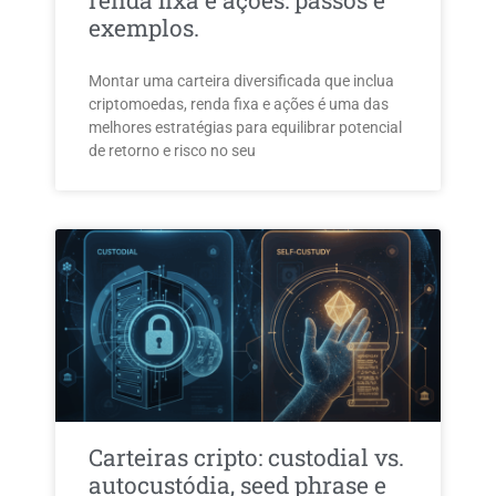
renda fixa e ações: passos e
exemplos.
Montar uma carteira diversificada que inclua
criptomoedas, renda fixa e ações é uma das
melhores estratégias para equilibrar potencial
de retorno e risco no seu
Carteiras cripto: custodial vs.
autocustódia, seed phrase e