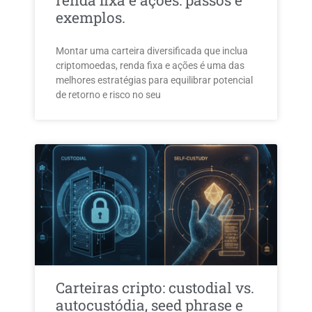
renda fixa e ações: passos e
exemplos.
Montar uma carteira diversificada que inclua
criptomoedas, renda fixa e ações é uma das
melhores estratégias para equilibrar potencial
de retorno e risco no seu
Carteiras cripto: custodial vs.
autocustódia, seed phrase e