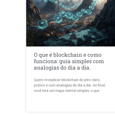
O que é blockchain e como
funciona: guia simples com
analogias do dia a dia.
Quero te explicar blockchain do jeito claro,
prático e com analogias do dia a dia. Ao final,
você terá um mapa mental simples: o que