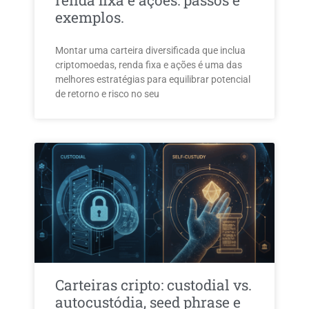
renda fixa e ações: passos e
exemplos.
Montar uma carteira diversificada que inclua
criptomoedas, renda fixa e ações é uma das
melhores estratégias para equilibrar potencial
de retorno e risco no seu
Carteiras cripto: custodial vs.
autocustódia, seed phrase e