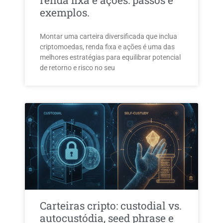
renda fixa e ações: passos e
exemplos.
Montar uma carteira diversificada que inclua
criptomoedas, renda fixa e ações é uma das
melhores estratégias para equilibrar potencial
de retorno e risco no seu
Carteiras cripto: custodial vs.
autocustódia, seed phrase e