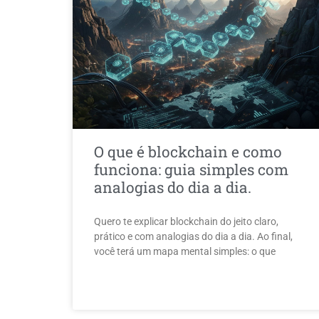
O que é blockchain e como
funciona: guia simples com
analogias do dia a dia.
Quero te explicar blockchain do jeito claro,
prático e com analogias do dia a dia. Ao final,
você terá um mapa mental simples: o que