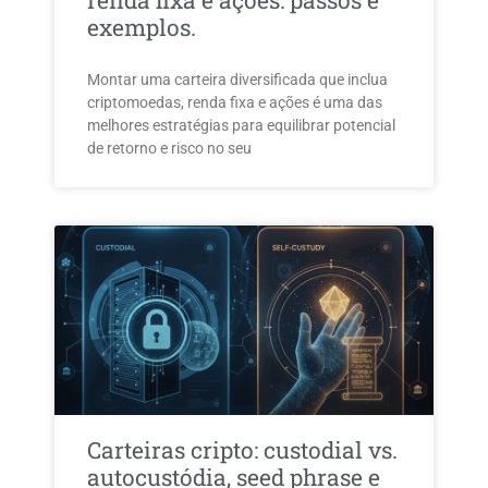
renda fixa e ações: passos e
exemplos.
Montar uma carteira diversificada que inclua
criptomoedas, renda fixa e ações é uma das
melhores estratégias para equilibrar potencial
de retorno e risco no seu
Carteiras cripto: custodial vs.
autocustódia, seed phrase e