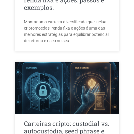
renda fixa e ações: passos e
exemplos.
Montar uma carteira diversificada que inclua
criptomoedas, renda fixa e ações é uma das
melhores estratégias para equilibrar potencial
de retorno e risco no seu
Carteiras cripto: custodial vs.
autocustódia, seed phrase e