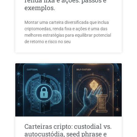
renda fixa e ações: passos e
exemplos.
Montar uma carteira diversificada que inclua
criptomoedas, renda fixa e ações é uma das
melhores estratégias para equilibrar potencial
de retorno e risco no seu
Carteiras cripto: custodial vs.
autocustódia, seed phrase e