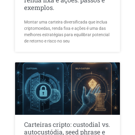
renda fixa e ações: passos e
exemplos.
Montar uma carteira diversificada que inclua
criptomoedas, renda fixa e ações é uma das
melhores estratégias para equilibrar potencial
de retorno e risco no seu
Carteiras cripto: custodial vs.
autocustódia, seed phrase e