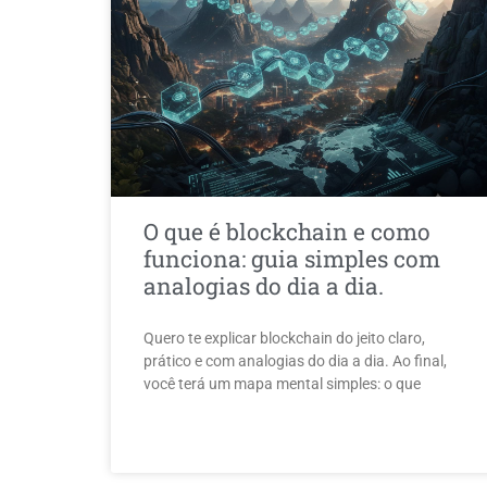
O que é blockchain e como
funciona: guia simples com
analogias do dia a dia.
Quero te explicar blockchain do jeito claro,
prático e com analogias do dia a dia. Ao final,
você terá um mapa mental simples: o que