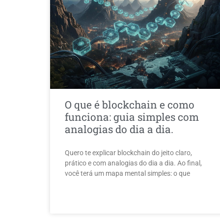
O que é blockchain e como
funciona: guia simples com
analogias do dia a dia.
Quero te explicar blockchain do jeito claro,
prático e com analogias do dia a dia. Ao final,
você terá um mapa mental simples: o que