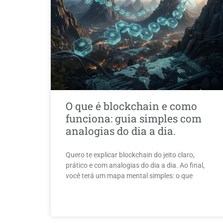
O que é blockchain e como
funciona: guia simples com
analogias do dia a dia.
Quero te explicar blockchain do jeito claro,
prático e com analogias do dia a dia. Ao final,
você terá um mapa mental simples: o que