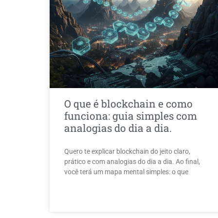
O que é blockchain e como
funciona: guia simples com
analogias do dia a dia.
Quero te explicar blockchain do jeito claro,
prático e com analogias do dia a dia. Ao final,
você terá um mapa mental simples: o que