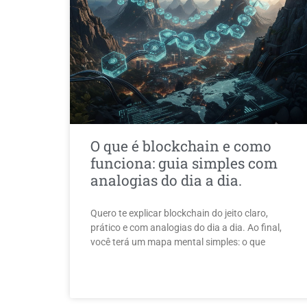
O que é blockchain e como
funciona: guia simples com
analogias do dia a dia.
Quero te explicar blockchain do jeito claro,
prático e com analogias do dia a dia. Ao final,
você terá um mapa mental simples: o que