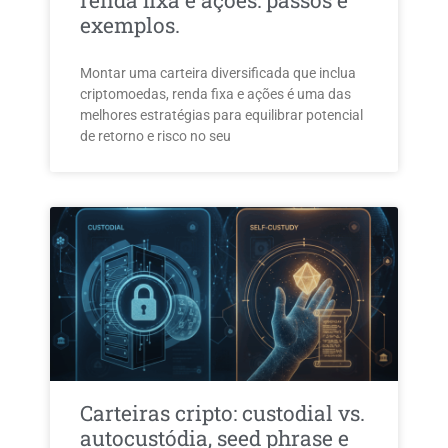
renda fixa e ações: passos e
exemplos.
Montar uma carteira diversificada que inclua
criptomoedas, renda fixa e ações é uma das
melhores estratégias para equilibrar potencial
de retorno e risco no seu
Carteiras cripto: custodial vs.
autocustódia, seed phrase e