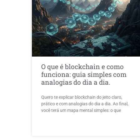
O que é blockchain e como
funciona: guia simples com
analogias do dia a dia.
Quero te explicar blockchain do jeito claro,
prático e com analogias do dia a dia. Ao final,
você terá um mapa mental simples: o que