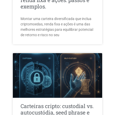
renda fixa e ações: passos e
exemplos.
Montar uma carteira diversificada que inclua
criptomoedas, renda fixa e ações é uma das
melhores estratégias para equilibrar potencial
de retorno e risco no seu
Carteiras cripto: custodial vs.
autocustódia, seed phrase e