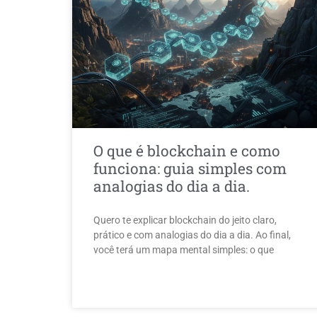
O que é blockchain e como
funciona: guia simples com
analogias do dia a dia.
Quero te explicar blockchain do jeito claro,
prático e com analogias do dia a dia. Ao final,
você terá um mapa mental simples: o que