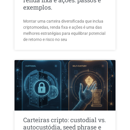
renda fixa e ações: passos e
exemplos.
Montar uma carteira diversificada que inclua
criptomoedas, renda fixa e ações é uma das
melhores estratégias para equilibrar potencial
de retorno e risco no seu
Carteiras cripto: custodial vs.
autocustódia, seed phrase e