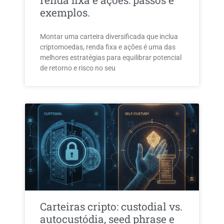
renda fixa e ações: passos e
exemplos.
Montar uma carteira diversificada que inclua
criptomoedas, renda fixa e ações é uma das
melhores estratégias para equilibrar potencial
de retorno e risco no seu
Carteiras cripto: custodial vs.
autocustódia, seed phrase e